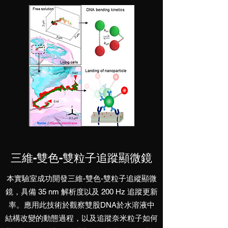
三維-雙色-雙粒子追蹤顯微鏡
​本實驗室成功開發三維-雙色-雙粒子追縱顯微
鏡，具備 35 nm 解析度以及 200 Hz 追蹤更新
率。應用此技術於觀察雙股DNA於水溶液中
結構改變的動態過程，以及追蹤奈米粒子如何