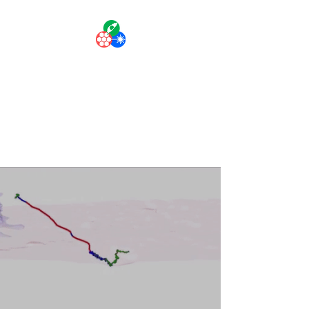
The Liuscience
Lab
Personalized Medicine with
Laser-like Precision